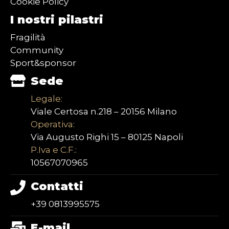
Cookie Policy
I nostri pilastri
Fragilità
Community
Sport&sponsor
Sede
Legale:
Viale Certosa n.218 – 20156 Milano
Operativa:
Via Augusto Righi 15 – 80125 Napoli
P.Iva e C.F.:
10567070965
Contatti
+39 0813995575
E-mail